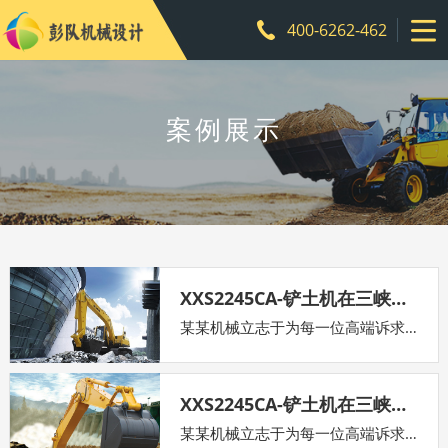
400-6262-462
案例展示
XXS2245CA-铲土机在三峡工程中四
某某机械立志于为每一位高端诉求者提供最专业、便捷的建站服务体验，我们是一家专业的互联网设计开发机构，以全新的视觉设计及出色的用户体验为创业者、大中小型企业提供简单却不平庸的企业站点。让每一位合作伙伴创...
XXS2245CA-铲土机在三峡工程中三
某某机械立志于为每一位高端诉求者提供最专业、便捷的建站服务体验，我们是一家专业的互联网设计开发机构，以全新的视觉设计及出色的用户体验为创业者、大中小型企业提供简单却不平庸的企业站点。让每一位合作伙伴创...